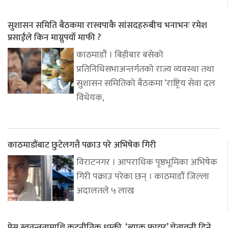
सुशासन समिति बैठकमा रास्वपाकै सांसदहरुबीच भनाभनः रमेश
प्रसाईंले किन माग्नुपर्यो माफी ?
काठमाडौं । बिहीबार बसेको
प्रतिनिधिसभाअन्तर्गतको राज्य व्यवस्था तथा
सुशासन समितिको बैठकमा ‘राष्ट्रिय सेवा दल
विधेयक,
काठमाडौंबाट छुटेलगत्तै पक्राउ परे अभिषेक गिरी
विराटनगर । आपराधिक पृष्ठभूमिका अभिषेक
गिरी पक्राउ परेका छन् । काठमाडौं जिल्ला
अदालतले ५ लाख
प्रेस स्वतन्त्रतामाथि कूटनीतिक धम्की, ‘ब्याक फायर’ चेतावनी दिने