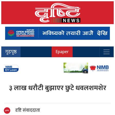
गृहपृष्ठ
Epaper
३ लाख धरौटी बुझाएर छुटे धवलशमशेर
दृष्टि संवाददाता