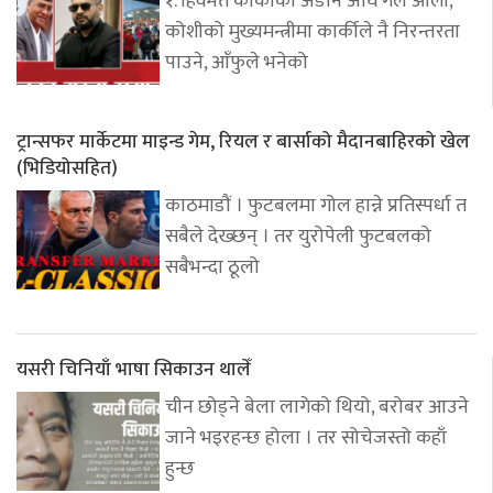
१. हिक्मत कार्कीको अडान अघि गले ओली,
कोशीको मुख्यमन्त्रीमा कार्कीले नै निरन्तरता
पाउने, आँफुले भनेको
ट्रान्सफर मार्केटमा माइन्ड गेम, रियल र बार्साको मैदानबाहिरको खेल
(भिडियोसहित)
काठमाडौं । फुटबलमा गोल हान्ने प्रतिस्पर्धा त
सबैले देख्छन् । तर युरोपेली फुटबलको
सबैभन्दा ठूलो
यसरी चिनियाँ भाषा सिकाउन थालेँ
चीन छोड्ने बेला लागेको थियो, बरोबर आउने
जाने भइरहन्छ होला । तर सोचेजस्तो कहाँ
हुन्छ