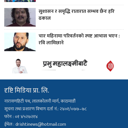
सुशासन र समृद्धि रातारात सम्भव छैनः हरि
ढकाल
चार महिनामा परिवर्तनको स्पष्ट आभास भएन :
रवि लामिछाने
दृष्टि मिडिया प्रा. लि.
नारायणहिटी पथ, लालकोलनी मार्ग, काठमाडौं
सूचना तथा प्रशारण विभाग दर्ता नं.: २४०१/०७७–७८
फोन : ०१ ४५२७२१४
ईमेल :
drishtinews@hotmail.com