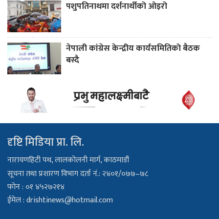
पशुपतिनाथमा दर्शनार्थीको ओइरो
नेपाली कांग्रेस केन्द्रीय कार्यसमितिको बैठक
बस्दै
दृष्टि मिडिया प्रा. लि.
नारायणहिटी पथ, लालकोलनी मार्ग, काठमाडौं
सूचना तथा प्रशारण विभाग दर्ता नं.: २४०१/०७७–७८
फोन : ०१ ४५२७२१४
ईमेल :
drishtinews@hotmail.com