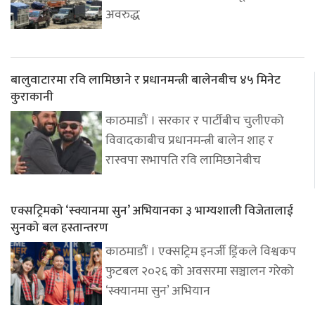
अवरुद्ध
बालुवाटारमा रवि लामिछाने र प्रधानमन्त्री बालेनबीच ४५ मिनेट
कुराकानी
काठमाडौं । सरकार र पार्टीबीच चुलीएको
विवादकाबीच प्रधानमन्त्री बालेन शाह र
रास्वपा सभापति रवि लामिछानेबीच
एक्सट्रिमको ‘स्क्यानमा सुन’ अभियानका ३ भाग्यशाली विजेतालाई
सुनको बल हस्तान्तरण
काठमाडौं । एक्सट्रिम इनर्जी ड्रिंकले विश्वकप
फुटबल २०२६ को अवसरमा सञ्चालन गरेको
‘स्क्यानमा सुन’ अभियान