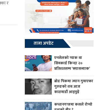
क्का र
ताजा अपडेट
एनसेलको प्याक वा
सिमकार्ड किन्दा २०
प्रतिशतसम्म ‘क्यासब्याक’
ब्रोड पिकमा ज्यान गुमाएका
गुरुङको शव आज
काठमाडौं आइपुग्ने
कप्तानगन्जमा कसले रोप्यो
द्वन्द्वको बीउ ?