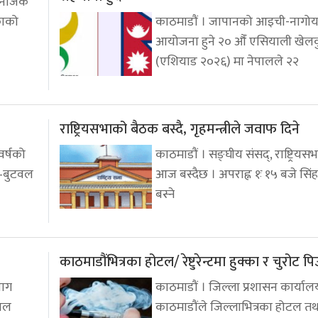
ट नजिकै
काको
काठमाडौं । जापानको आइची-नागोय
आयोजना हुने २० औँ एसियाली खेल
(एशियाड २०२६) मा नेपालले २२
राष्ट्रियसभाको बैठक बस्दै, गृहमन्त्रीले जवाफ दिने
वर्षको
काठमाडौं । सङ्घीय संसद्, राष्ट्रिय
–बुटवल
आज बस्दैछ । अपराह्न १ः १५ बजे सिं
बस्ने
काठमाडौंभित्रका होटल/ रेष्टुरेन्टमा हुक्का र चुरोट 
भाग
काठमाडौं । जिल्ला प्रशासन कार्याल
हाल
काठमाडौंले जिल्लाभित्रका होटल तथ