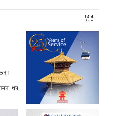
504
Shares
छन् ।
वागमन थप