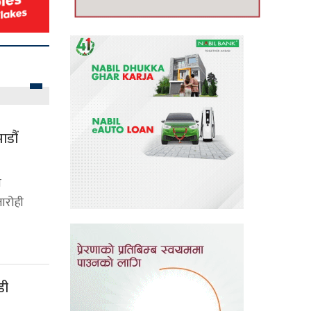
ाडौं
ा
तारोही
डी