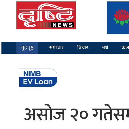
गृहपृष्ठ
समाचार
विचार
अर्थ
कल
असोज २० गतेसम्म