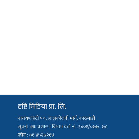
दृष्टि मिडिया प्रा. लि.
नारायणहिटी पथ, लालकोलनी मार्ग, काठमाडौं
सूचना तथा प्रशारण विभाग दर्ता नं.: २४०१/०७७–७८
फोन : ०१ ४५२७२१४