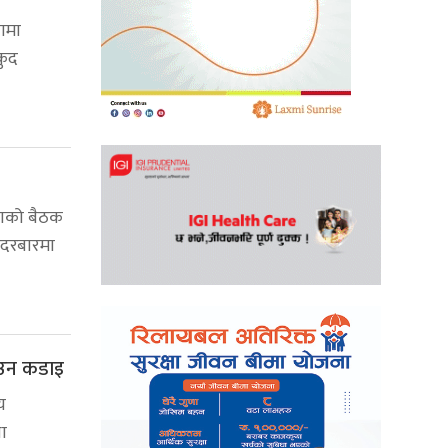
ामा
कुद
सभाको बैठक
हदरबारमा
पिउन कडाइ
य
ा