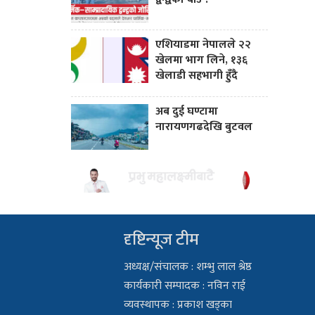
एशियाडमा नेपालले २२
खेलमा भाग लिने, १३६
खेलाडी सहभागी हुँदै
अब दुई घण्टामा
नारायणगढदेखि बुटवल
दृष्टिन्यूज टीम
अध्यक्ष/संचालक : शम्भु लाल श्रेष्ठ
कार्यकारी सम्पादक : नविन राई
व्यवस्थापक : प्रकाश खड्का