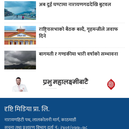
अब दुई घण्टामा नारायणगढदेखि बुटवल
राष्ट्रियसभाको बैठक बस्दै, गृहमन्त्रीले जवाफ
दिने
बागमती र गण्डकीमा भारी वर्षाको सम्भावना
दृष्टि मिडिया प्रा. लि.
नारायणहिटी पथ, लालकोलनी मार्ग, काठमाडौं
सूचना तथा प्रशारण विभाग दर्ता नं.: २४०१/०७७–७८