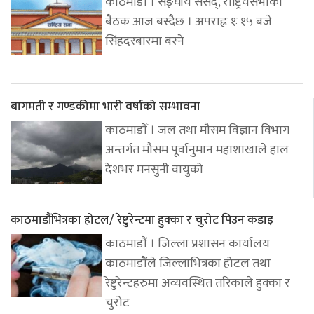
काठमाडौं । सङ्घीय संसद्, राष्ट्रियसभाको
बैठक आज बस्दैछ । अपराह्न १ः १५ बजे
सिंहदरबारमा बस्ने
बागमती र गण्डकीमा भारी वर्षाको सम्भावना
काठमाडौँ । जल तथा मौसम विज्ञान विभाग
अन्तर्गत मौसम पूर्वानुमान महाशाखाले हाल
देशभर मनसुनी वायुको
काठमाडौंभित्रका होटल/ रेष्टुरेन्टमा हुक्का र चुरोट पिउन कडाइ
काठमाडौं । जिल्ला प्रशासन कार्यालय
काठमाडौंले जिल्लाभित्रका होटल तथा
रेष्टुरेन्टहरुमा अव्यवस्थित तरिकाले हुक्का र
चुरोट