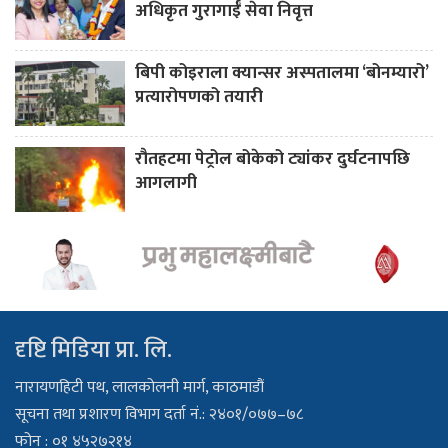
अधिकृत गुरागाईँ सेवा निवृत्त
बिपी कोइराला क्यान्सर अस्पतालमा ‘बोनम्यारो’
प्रत्यारोपणको तयारी
रौतहटमा पेट्रोल बोकेको ट्यांकर दुर्घटनापछि
आगलागी
दृष्टि मिडिया प्रा. लि.
नारायणहिटी पथ, लालकोलनी मार्ग, काठमाडौं
सूचना तथा प्रशारण विभाग दर्ता नं.: २४०१/०७७–७८
फोन : ०१ ४५२७२१४