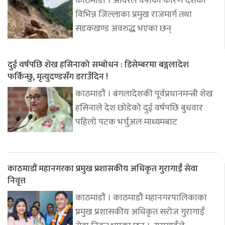
काठमाडौं । अविरल वर्षाका कारण देशका
विभिन्न जिल्लाका प्रमुख राजमार्ग तथा
सडकखण्ड अवरुद्ध भएका छन्
दुई वर्षपछि शेख हसिनाको सम्बोधन : डिसेम्बरमा बङ्गलादेश
फर्किन्छु, मृत्युदण्डसँग डराउँदिन !
काठमाडौं । बंगलादेशकी पूर्वप्रधानमन्त्री शेख
हसिनाले देश छोडेको दुई वर्षपछि बुधवार
पहिलो पटक भर्चुअल माध्यमबाट
काठमाडौं महानगरका प्रमुख प्रशासकीय अधिकृत गुरागाईँ सेवा
निवृत्त
काठमाडौं । काठमाडौं महानगरपालिकाका
प्रमुख प्रशासकीय अधिकृत सरोज गुरागाईँ