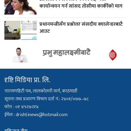
कार्यान्वयन गर्न सांसद तोसीमा कार्कीको माग
प्रधानमन्त्रीसँग प्रश्नोत्तर संसदीय क्यालेन्डरबाटै
आउट
दृष्टि मिडिया प्रा. लि.
नारायणहिटी पथ, लालकोलनी मार्ग, काठमाडौं
सूचना तथा प्रशारण विभाग दर्ता नं.: २४०१/०७७–७८
फोन : ०१ ४५२७२१४
ईमेल :
drishtinews@hotmail.com