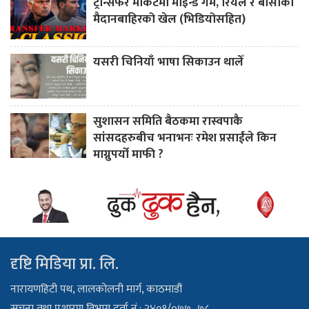
ट्रान्सफर मार्केटमा माइन्ड गेम, रियल र बार्साको
मैदानबाहिरको खेल (भिडियोसहित)
यसरी चिनियाँ भाषा सिकाउन थालेँ
सुशासन समिति बैठकमा रास्वपाकै
सांसदहरुबीच भनाभनः रमेश प्रसाईंले किन
माग्नुपर्यो माफी ?
दृष्टि मिडिया प्रा. लि.
नारायणहिटी पथ, लालकोलनी मार्ग, काठमाडौं
सूचना तथा प्रशारण विभाग दर्ता नं.: २४०१/०७७–७८