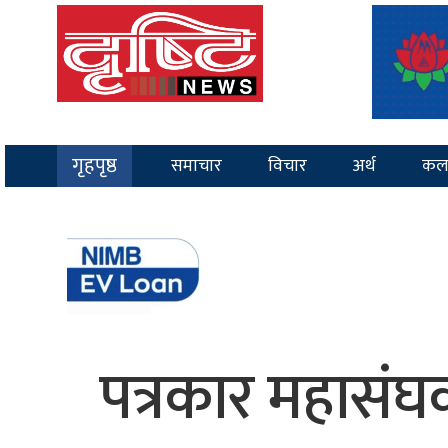
गृहपृष्ठ
समाचार
विचार
अर्थ
कल
पत्रकार महासंघक