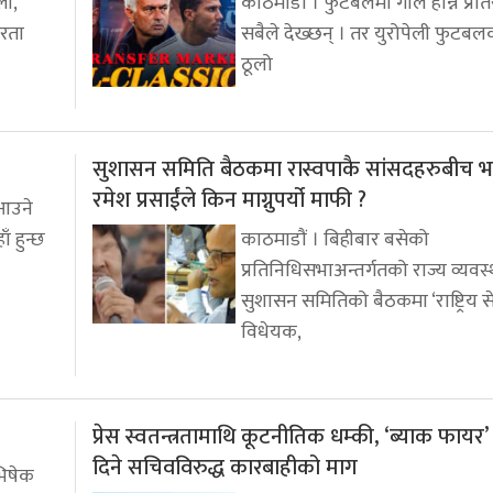
ली,
काठमाडौं । फुटबलमा गोल हान्ने प्रतिस
तरता
सबैले देख्छन् । तर युरोपेली फुटबल
ठूलो
सुशासन समिति बैठकमा रास्वपाकै सांसदहरुबीच 
रमेश प्रसाईंले किन माग्नुपर्यो माफी ?
 आउने
ँ हुन्छ
काठमाडौं । बिहीबार बसेको
प्रतिनिधिसभाअन्तर्गतको राज्य व्यवस
सुशासन समितिको बैठकमा ‘राष्ट्रिय 
विधेयक,
प्रेस स्वतन्त्रतामाथि कूटनीतिक धम्की, ‘ब्याक फायर’
दिने सचिवविरुद्ध कारबाहीको माग
भिषेक