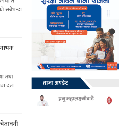
्पर्धा त
को सबैभन्दा
भनाभनः
्था तथा
ताजा अपडेट
सेवा दल
 चेतावनी