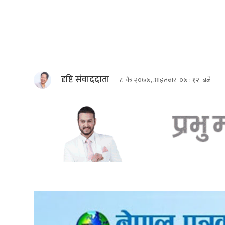
दृष्टि संवाददाता
८ चैत्र २०७७, आइतबार ०७ : १२ बजे