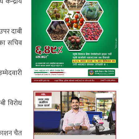
केन्द्रीय
 उपर दाबी
्घका सचिव
म्मेदवारी
ाबी विरोध
रकाशन चैत