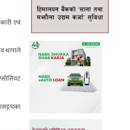
कारी एवं
िव थापाले
र एसोसियट
हासङ्घका