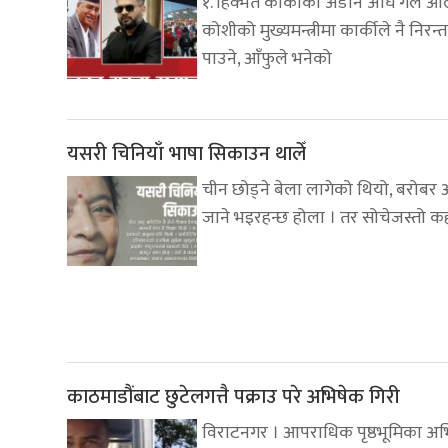
१. हिक्मत कार्कीको अडान अघि गले ओ
कोशीको मुख्यमन्त्रीमा कार्कीले नै निरन्
पाउने, आँफुले भनेको
यसरी चिनियाँ भाषा सिकाउन थालेँ
चीन छोड्ने बेला लागेको थियो, बरोबर
जाने भइरहन्छ होला । तर सोचेजस्तो कहा
काठमाडौंबाट छुटेलगत्तै पक्राउ परे अभिषेक गिरी
विराटनगर । आपराधिक पृष्ठभूमिका अ