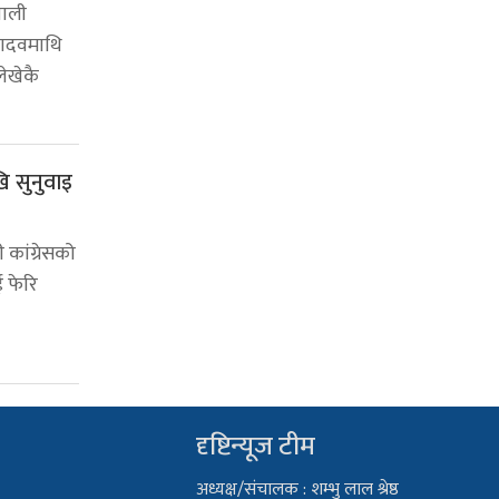
पाली
यादवमाथि
लेखेकै
ि सुनुवाइ
 कांग्रेसको
 फेरि
दृष्टिन्यूज टीम
अध्यक्ष/संचालक : शम्भु लाल श्रेष्ठ