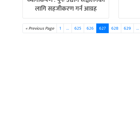
ध्यानाकर्षण : पुनः उद्योग सञ्चालनका
लागि सहजीकरण गर्न आग्रह
« Previous Page
1
…
625
626
627
628
629
...