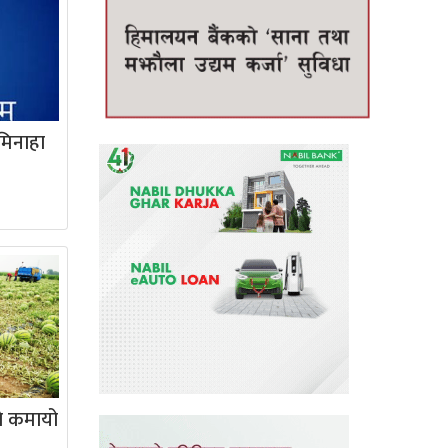
मिनाहा
े कमायो