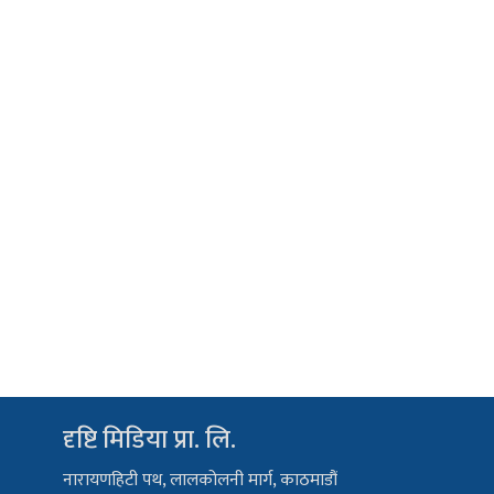
दृष्टि मिडिया प्रा. लि.
नारायणहिटी पथ, लालकोलनी मार्ग, काठमाडौं