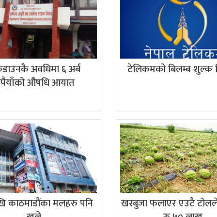
डाउनकै अवधिमा ६ अर्ब
टेलिकमको बिलम्ब शुल्क 
ुपैयाँको औषधि आयात
ि काठमाडौंका मलहरु पनि
खरबुजा फलाएर एउटै टोलल