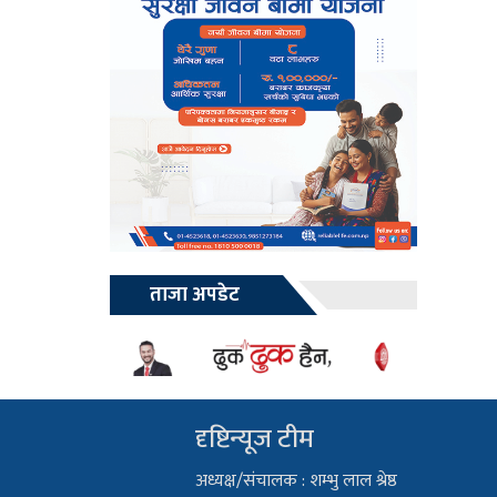
ताजा अपडेट
दृष्टिन्यूज टीम
अध्यक्ष/संचालक : शम्भु लाल श्रेष्ठ