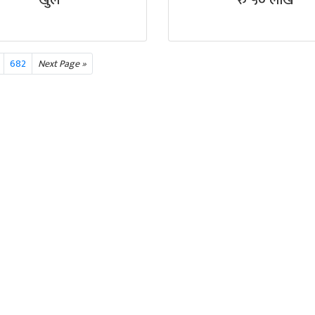
खुले
रु ५० लाख
682
Next Page »