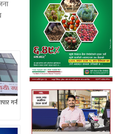
 जना
य
ापार गर्न