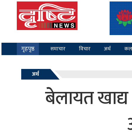
गृहपृष्ठ
समाचार
विचार
अर्थ
कल
अर्थ
बेलायत खाद्