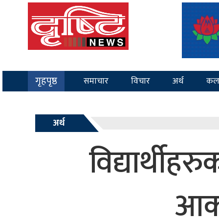
गृहपृष्ठ
समाचार
विचार
अर्थ
कल
अर्थ
विद्यार्थीह
आक