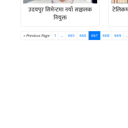
उदयपुर सिमेन्टमा नयाँ सञ्चालक
टेलिकमक
नियुक्त
« Previous Page
1
…
665
666
667
668
669
..