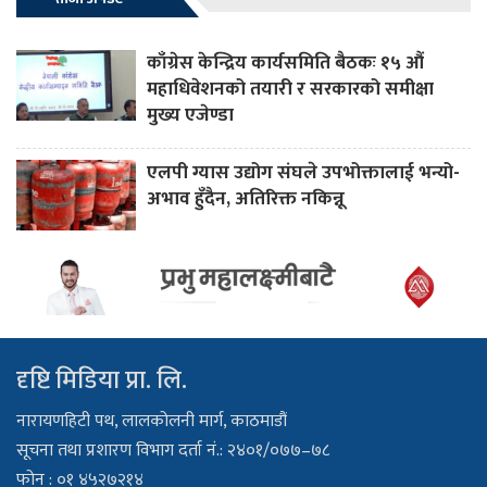
काँग्रेस केन्द्रिय कार्यसमिति बैठकः १५ औं
महाधिवेशनको तयारी र सरकारको समीक्षा
मुख्य एजेण्डा
एलपी ग्यास उद्योग संघले उपभोक्तालाई भन्यो-
अभाव हुँदैन, अतिरिक्त नकिन्नू
दृष्टि मिडिया प्रा. लि.
नारायणहिटी पथ, लालकोलनी मार्ग, काठमाडौं
सूचना तथा प्रशारण विभाग दर्ता नं.: २४०१/०७७–७८
फोन : ०१ ४५२७२१४