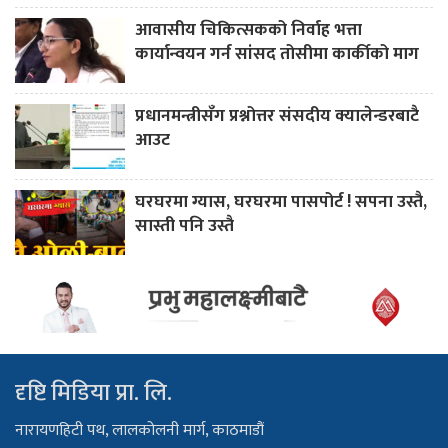
आवासीय चिकित्सकको निर्वाह भत्ता
कार्यान्वयन गर्न सांसद तोसीमा कार्कीको माग
प्रधानमन्त्रीसँग प्रश्नोत्तर संसदीय क्यालेन्डरबाटै
आउट
घरघरमा ग्यास, घरघरमा पासपोर्ट ! सपना उस्तै,
सास्ती पनि उस्तै
दृष्टि मिडिया प्रा. लि.
नारायणहिटी पथ, लालकोलनी मार्ग, काठमाडौं