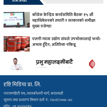
ताजा अपडेट
काँग्रेस केन्द्रिय कार्यसमिति बैठकः १५ औं
महाधिवेशनको तयारी र सरकारको समीक्षा
मुख्य एजेण्डा
एलपी ग्यास उद्योग संघले उपभोक्तालाई भन्यो-
अभाव हुँदैन, अतिरिक्त नकिन्नू
दृष्टि मिडिया प्रा. लि.
नारायणहिटी पथ, लालकोलनी मार्ग, काठमाडौं
सूचना तथा प्रशारण विभाग दर्ता नं.: २४०१/०७७–७८
फोन : ०१ ४५२७२१४