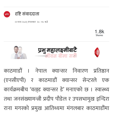
दृष्टि संवाददाता
२२ माघ २०८१, मंगलबार २० : ५५ बजे
1.8k
Shares
काठमाडौं । नेपाल क्यान्सर निवारण प्रतिष्ठान
(एनसीएपी) र काठमाडौं क्यान्सर सेन्टरले एक
कार्यक्रमबीच ‘वल्र्ड क्यान्सर डे’ मनाएको छ । स्वास्थ्य
तथा जनसंख्यामन्त्री प्रदीप पौडेल र उपसभामुख इन्दिरा
राना मगरको प्रमुख आतिथ्यमा मंगलबार काठमाडौंमा