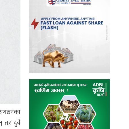
 संगठनका
् तर दुवै