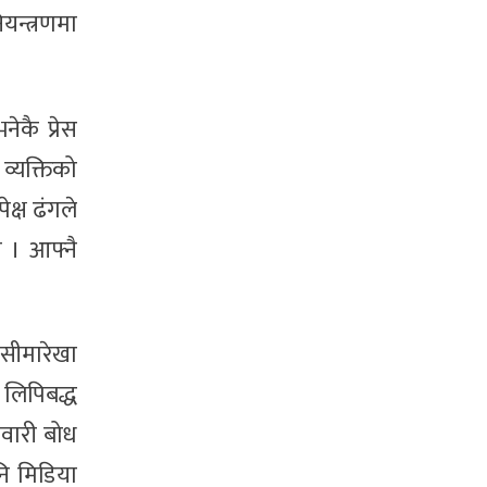
यन्त्रणमा
ेकै प्रेस
व्यक्तिको
क्ष ढंगले
 । आफ्नै
 सीमारेखा
 लिपिबद्ध
ेवारी बोध
नि मिडिया