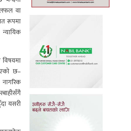
 छलफल वा
िगत रूपमा
 न्यायिक
ा विषयमा
निएको छ–
था नागरिक
बाहीसँगै
ुँदा यसरी