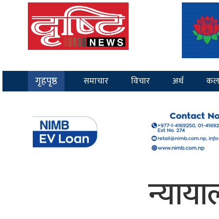
गृहपृष्ठ
समाचार
विचार
अर्थ
कल
न्याया