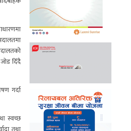
पवादबाहेक
वसाधारणमा
र अदालतमा
 अदालतको
 जोड दिँदै
ेषण गर्दा
था स्वच्छ
्यादा तथा