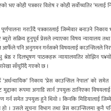
दिएको भए कोही पत्रकार विशेष र कोही सर्वोच्चतिर ‘मलाई नि
ूर्णपालना गराउँदै पत्रकारलाई जिम्मेवार बनाउने निकाय भन
ुरो सक्रिय हुनुपूर्व प्रेसले ल्याएका विषय न्यायालय तथा 
सिल आफैँले पनि अनुगमन गर्नसक्ने विषयलाई काउन्सिलले निरपे
ु श्रेष्ठ र दिलभूषण पाठकहरू न्यायालयतिर सोझिन प¥यो
ारेखा साँघुरिँदै गएको छ ।
िँ ‘अर्धन्यायिक’ निकाय ‘प्रेस काउन्सिल नेपाल’ को समेत
ाट मुद्दाका रूपमा अगाडि सार्न उपयुक्त ठानिएका विषयलाई
ण गर्न समेत उपयुक्त हुने थियो । किनकि मिडियालाई जिम्म
्सिल हो । उसले सूचना विभाग तथा प्रेस काउन्सिलमा कुनै प