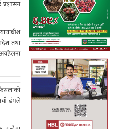
ई प्रशासन
न्यायाधीश
आदेश तथा
 अवहेलना
ो फैसलाको
ाँ ढंगले
छ भन्दैमा