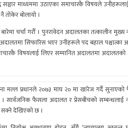
्बद्ध सञ्चार माध्यममा उठाएका समाचारकै विषयले उनीहरूला
नै तोकेर बोलायो ।
बारेमा चर्चा गरौँ । पुनरावेदन अदालतका तत्कालीन मुख्य 
च अदालतमा सिफारिस भएर उनीहरूले पद बहाल पश्चात्का 
एको समाचारकै विषयलाई लिएर सम्मानित अदालतमा अदालतको
्ठ र सपना मल्ल प्रधानले २०७३ माघ २० मा खारेज गर्दै सुनाएक
। सार्वजनिक फैसला अदालत र प्रेसबीचको सम्बन्धलाई नय
्न सक्ने देखिएको छ ।
ा निरपेक्ष अवधारणा होइन, सँगै ‘न्यायालय स्वतन्त्र 