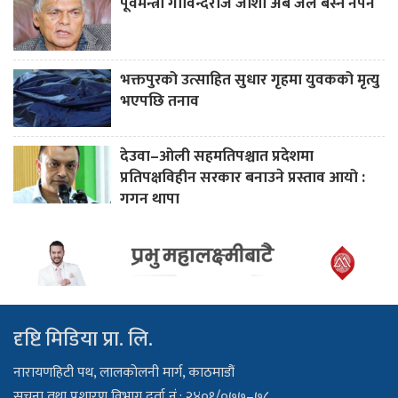
पूर्वमन्त्री गोविन्दराज जोशी अब जेल बस्न नपर्ने
भक्तपुरको उत्साहित सुधार गृहमा युवकको मृत्यु
भएपछि तनाव
देउवा–ओली सहमतिपश्चात प्रदेशमा
प्रतिपक्षविहीन सरकार बनाउने प्रस्ताव आयो :
गगन थापा
दृष्टि मिडिया प्रा. लि.
नारायणहिटी पथ, लालकोलनी मार्ग, काठमाडौं
सूचना तथा प्रशारण विभाग दर्ता नं.: २४०१/०७७–७८