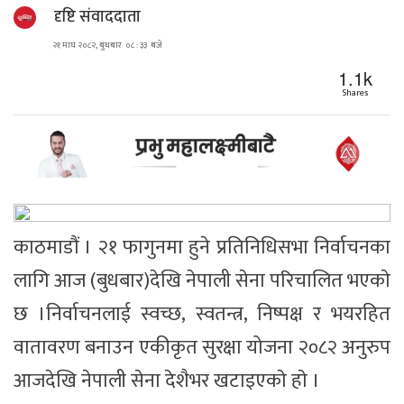
दृष्टि संवाददाता
२१ माघ २०८२, बुधबार ०८ : ३३ बजे
1.1k
Shares
काठमाडौं । २१ फागुनमा हुने प्रतिनिधिसभा निर्वाचनका
लागि आज (बुधबार)देखि नेपाली सेना परिचालित भएकाे
छ ।निर्वाचनलाई स्वच्छ, स्वतन्त्र, निष्पक्ष र भयरहित
वातावरण बनाउन एकीकृत सुरक्षा योजना २०८२ अनुरुप
आजदेखि नेपाली सेना देशैभर खटाइएकाे हाे ।