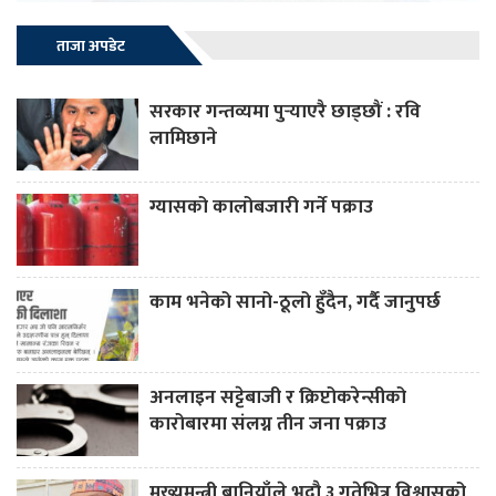
ताजा अपडेट
सरकार गन्तव्यमा पुर्‍याएरै छाड्छौं : रवि
लामिछाने
ग्यासको कालोबजारी गर्ने पक्राउ
काम भनेको सानो-ठूलो हुँदैन, गर्दै जानुपर्छ
अनलाइन सट्टेबाजी र क्रिप्टोकरेन्सीको
कारोबारमा संलग्न तीन जना पक्राउ
मुख्यमन्त्री बानियाँले भदौ ३ गतेभित्र विश्वासको