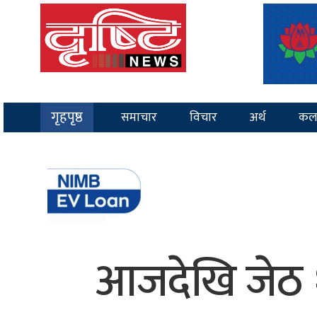
गृहपृष्ठ
समाचार
विचार
अर्थ
कल
आजदेखि जेठ १