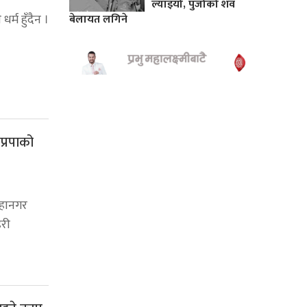
ल्याइयो, पुर्जाको शव
धर्म हुँदैन ।
बेलायत लगिने
प्रपाको
हानगर
हरी