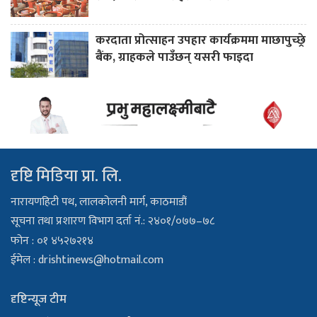
करदाता प्रोत्साहन उपहार कार्यक्रममा माछापुच्छ्रे
बैंक, ग्राहकले पाउँछन् यसरी फाइदा
दृष्टि मिडिया प्रा. लि.
नारायणहिटी पथ, लालकोलनी मार्ग, काठमाडौं
सूचना तथा प्रशारण विभाग दर्ता नं.: २४०१/०७७–७८
फोन : ०१ ४५२७२१४
ईमेल :
drishtinews@hotmail.com
दृष्टिन्यूज टीम