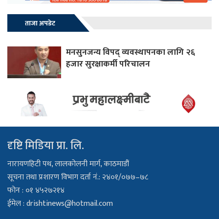
ताजा अपडेट
मनसुनजन्य विपद् व्यवस्थापनका लागि २६
हजार सुरक्षाकर्मी परिचालन
दृष्टि मिडिया प्रा. लि.
नारायणहिटी पथ, लालकोलनी मार्ग, काठमाडौं
सूचना तथा प्रशारण विभाग दर्ता नं.: २४०१/०७७–७८
फोन : ०१ ४५२७२१४
ईमेल :
drishtinews@hotmail.com