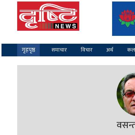
गृहपृष्ठ
समाचार
विचार
अर्थ
कल
वसन्