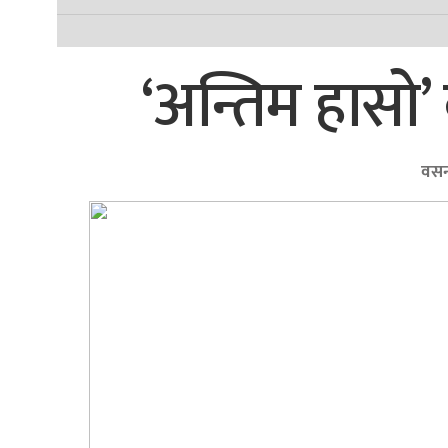
‘अन्तिम हासो’
वसन