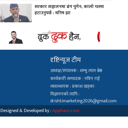
सरकार सञ्चालनमा ढंग पुगेन, कालो चस्मा
हटाउनुपर्छ : मनिष झा
दृष्टिन्यूज टीम
अध्यक्ष/संचालक : शम्भु लाल श्रेष्ठ
कार्यकारी सम्पादक : नविन राई
व्यवस्थापक : प्रकाश खड्का
विज्ञापनको लागि :
drishtimarketing2026@gmail.com
Designed & Developed by :
Appharu.com