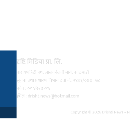
दृष्टि मिडिया प्रा. लि.
नारायणहिटी पथ, लालकोलनी मार्ग, काठमाडौं
सूचना तथा प्रशारण विभाग दर्ता नं.: २४०१/०७७–७८
फोन : ०१ ४५२७२१४
ईमेल :
drishtinews@hotmail.com
Copyright © 2026 Drishti News – Ne