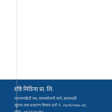
दृष्टि मिडिया प्रा. लि.
नारायणहिटी पथ, लालकोलनी मार्ग, काठमाडौं
सूचना तथा प्रशारण विभाग दर्ता नं.: २४०१/०७७–७८