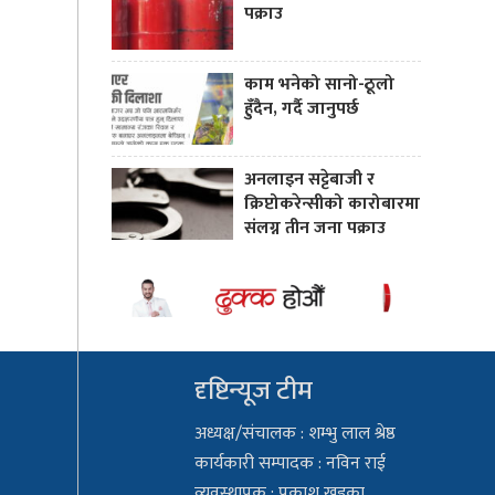
पक्राउ
काम भनेको सानो-ठूलो
हुँदैन, गर्दै जानुपर्छ
अनलाइन सट्टेबाजी र
क्रिप्टोकरेन्सीको कारोबारमा
संलग्न तीन जना पक्राउ
दृष्टिन्यूज टीम
अध्यक्ष/संचालक : शम्भु लाल श्रेष्ठ
कार्यकारी सम्पादक : नविन राई
व्यवस्थापक : प्रकाश खड्का