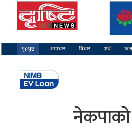
गृहपृष्ठ
समाचार
विचार
अर्थ
कल
नेकपाको