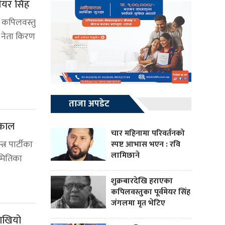
ेयर सिंह
 कपिलवस्तु
स नेता किरण
ताजा अपडेट
ढकाल
चार महिनामा परिवर्तनको
त्र पार्टीका
स्पष्ट आभास भएन : रवि
लामिछाने
समितिका
शुक्रबारदेखि हराएका
कपिलवस्तुका पूर्वमेयर सिंह
जंगलमा मृत भेटिए
राखियो