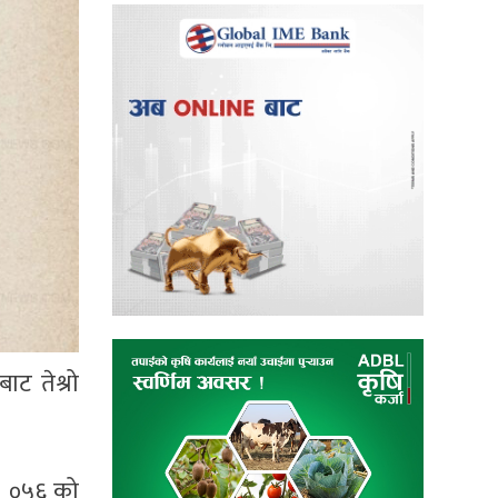
ट तेश्रो
। ०५६ को