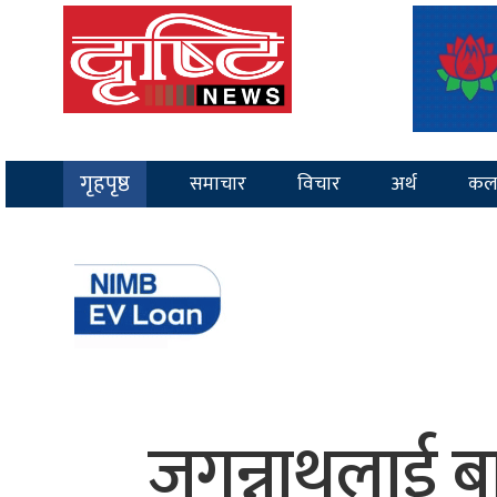
गृहपृष्ठ
समाचार
विचार
अर्थ
कल
जगन्नाथलाई बा