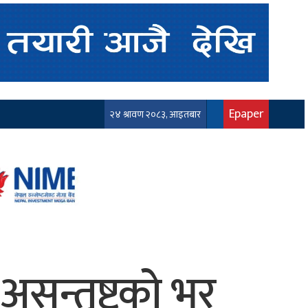
Epaper
२४ श्रावण २०८३, आइतबार
असन्तुष्टको भर