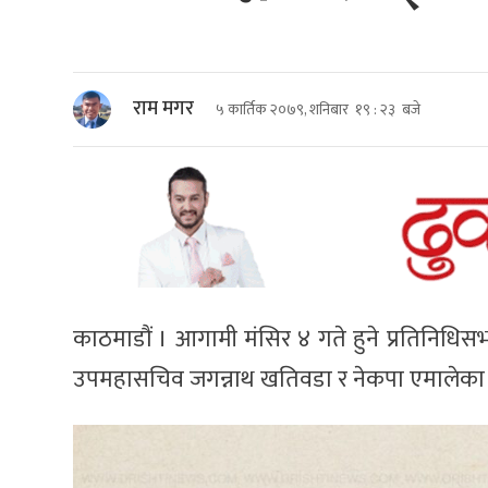
राम मगर
५ कार्तिक २०७९, शनिबार १९ : २३ बजे
काठमाडौं । आगामी मंसिर ४ गते हुने प्रतिनिधि
उपमहासचिव जगन्नाथ खतिवडा र नेकपा एमालेका अम्ब