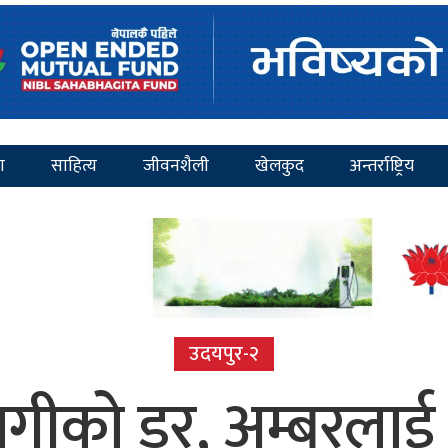
ा
साहित्य
जीवनशैली
खेलकुद
अन्तर्राष्ट्रिय
उदयपुर-२
गीको डर, अम्बरलाई 