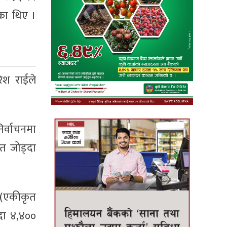
एका थिए ।
ेश राईले
र्वाचनमा
मत जोड्दा
ा (एकीकृत
दा ४,४००