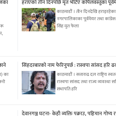
ेजका
हराएको तीन दिनपछि मृत भेटिए कपिलवस्तुका पूर्वम
काठमाडौं । तीन दिनदेखि हराइरहेका
नगरपालिकाका पूर्वमेयर तथा कांग्रे
हरू
सिंह मृत फेला
न,
छाने
सिंहदरबारको नाम फेरिनुपर्छ : रास्वपा सांसद हरि 
पा) का
काठमाडौं । सत्तारुढ दल राष्ट्रिय स्वतन्
्नो
रास्वपा सांसद तथा राज्य व्यवस्था 
सभापति हरि
देवानगञ्ज घटना- केही व्यक्ति पक्राउ, पहिचान गोप्य 