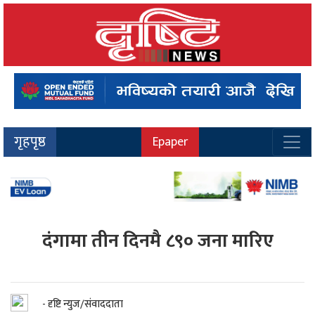
गृहपृष्ठ
Epaper
दंगामा तीन दिनमै ८९० जना मारिए
- दृष्टि न्युज/संवाददाता