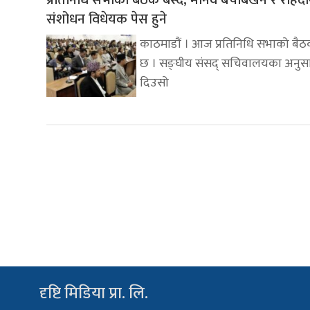
प्रतिनिधि सभाको बैठक बस्दै, मानव बेचबिखन र राहदा
संशोधन विधेयक पेस हुने
काठमाडौं । आज प्रतिनिधि सभाको बैठक
छ । सङ्घीय संसद् सचिवालयका अनु
दिउसो
दृष्टि मिडिया प्रा. लि.