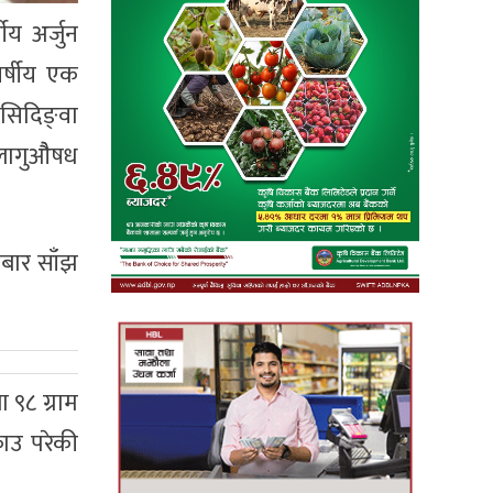
य अर्जुन
र्षीय एक
सिदिङ्वा
 लागुऔैषध
बार साँझ
 ९८ ग्राम
राउ परेकी