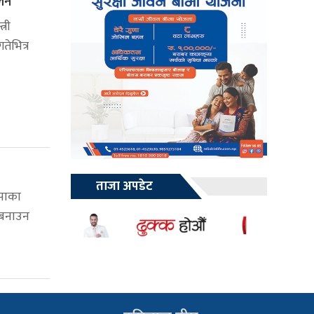
िने
्री
तेभित्र
ताजा अपडेट
्वपाका
श बनाउन