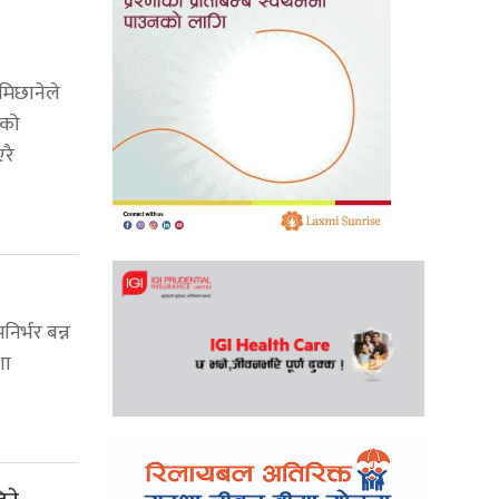
मिछानेले
ेको
रै
िर्भर बन्न
शा