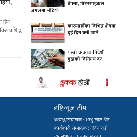
याइयो,
बेपत्ता, मोटरसाइकल
जंगलमा भेटियो
ा हिम
काठमाडौँका विभिन्न क्षेत्रमा
श्व प्रशिद्ध
दुई दिन बत्ती जाने
यस्तो छ आज विदेशी
मुद्राको विनिमय दर
दृष्टिन्यूज टीम
अध्यक्ष/संचालक : शम्भु लाल श्रेष्ठ
कार्यकारी सम्पादक : नविन राई
व्यवस्थापक : प्रकाश खड्का