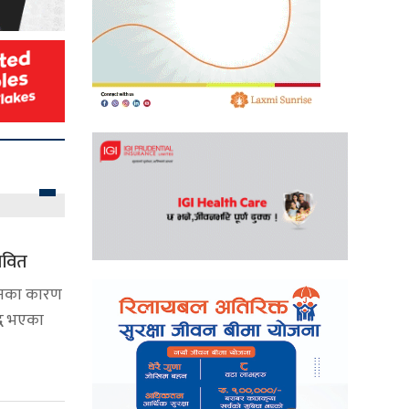
ावित
टानका कारण
्ध भएका