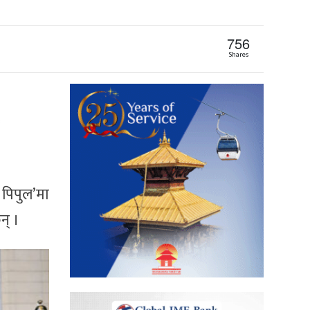
756
Shares
 पिपुल’मा
न् ।