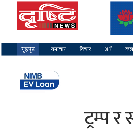
गृहपृष्ठ
समाचार
विचार
अर्थ
कल
ट्रम्प 