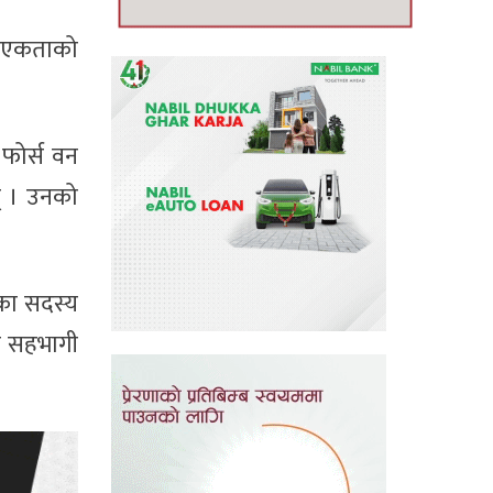
च एकताको
 फोर्स वन
न् । उनको
्का सदस्य
ि सहभागी