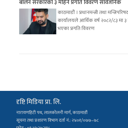
बालेन सरकारको ३ महिने प्रगति विवरण सार्वजनिक
काठमाडौं । प्रधानमन्त्री तथा मन्त्रिपरिष
कार्यालयले आर्थिक वर्ष २०८२/८३ मा ३
भएका प्रगति विवरण
दृष्टि मिडिया प्रा. लि.
नारायणहिटी पथ, लालकोलनी मार्ग, काठमाडौं
सूचना तथा प्रशारण विभाग दर्ता नं.: २४०१/०७७–७८