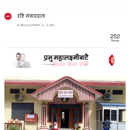
दृष्टि संवाददाता
१९ जेष्ठ २०८३, मंगलबार ०८ : २५ बजे
252
Shares