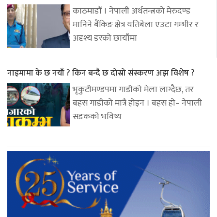
काठमाडौं । नेपाली अर्थतन्त्रको मेरुदण्ड
मानिने बैंकिङ क्षेत्र यतिबेला एउटा गम्भीर र
अदृश्य डरको छायाँमा
नाइमामा के छ नयाँ ? किन बन्दै छ दोस्रो संस्करण अझ विशेष ?
भृकुटीमण्डपमा गाडीको मेला लाग्दैछ, तर
बहस गाडीको मात्रै होइन । बहस हो– नेपाली
सडकको भविष्य