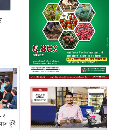
र
हार
ज हुँदै