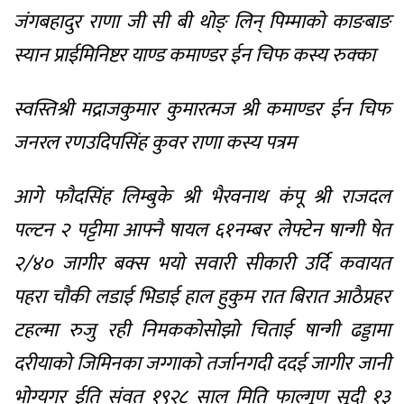
जंगबहादुर राणा जी सी बी थोङ् लिन् पिम्माको काङबाङ
स्यान प्राईमिनिष्टर याण्ड कमाण्डर ईन चिफ कस्य रुक्का
स्वस्तिश्री मद्राजकुमार कुमारत्मज श्री कमाण्डर ईन चिफ
जनरल रणउदिपसिंह कुवर राणा कस्य पत्रम
आगे फौदसिंह लिम्बुके श्री भैरवनाथ कंपू श्री राजदल
पल्टन २ पट्टीमा आफ्नै षायल ६१नम्बर लेफ्टेन षान्गी षेत
२/४० जागीर बक्स भयो सवारी सीकारी उर्दि कवायत
पहरा चौकी लडाई भिडाई हाल हुकुम रात बिरात आठैप्रहर
टहल्मा रुजु रही निमककोसोझो चिताई षान्गी ढड्डामा
दरीयाको जिमिनका जग्गाको तर्जानगदी ददई जागीर जानी
भोग्यगर ईति संवत १९२८ साल मिति फाल्गूण सूदी १३