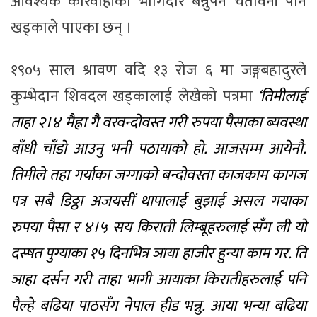
आवश्यक कारवाहीको भागिदार बन्नुपर्ने चेतावनी पनि
खड्काले पाएका छन् ।
१९०५ साल श्रावण वदि १३ रोज ६ मा जङ्गबहादुरले
कुम्भेदान शिवदल खड्कालाई लेखेको पत्रमा
‘तिमीलाई
ताहा २।४ मैह्ना गै वरवन्दोवस्त गरी रुपया पैसाका ब्यवस्था
बाँधी चाँडो आउनु भनी पठायाको हो. आजसम्म आयेनौ.
तिमीले तहा गर्याका जग्गाको बन्दोवस्ता काजकाम कागज
पत्र सबै डिठ्ठा अजयसीं थापालाई बुझाई असल गयाका
रुपया पैसा र ४।५ सय किराती लिम्बूहरुलाई सँग ली यो
दस्षत पुग्याका १५ दिनभित्र ञाया हाजीर हुन्या काम गर. ति
ञाहा दर्सन गरी ताहा भागी आयाका किरातीहरुलाई पनि
पैल्हे बढिया पाठसँग नेपाल हीड भन्नु. आया भन्या बढिया