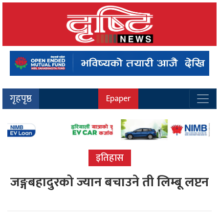
गृहपृष्ठ
Epaper
इतिहास
जङ्गबहादुरको ज्यान बचाउने ती लिम्बू लप्टन