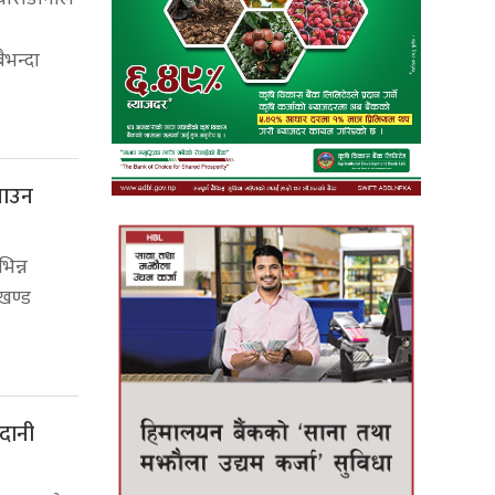
ैभन्दा
नाउन
िन्न
खण्ड
दानी