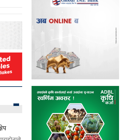
षेप
याराडोनाले