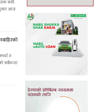
ठक बस्दै
नुसार आज
दानबाहिरको
्पर्धा त
को सबैभन्दा