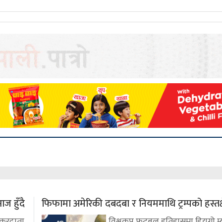
ज हुँदै
फिफामा अमेरिकी दबदबा र नियममाथि ट्रम्पको हस्तक्
 करदाता
विश्वकप फुटबल इतिहासमा डियगो म्