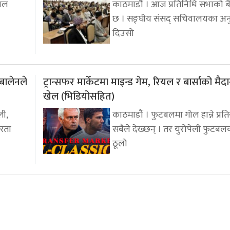
हाल
काठमाडौं । आज प्रतिनिधि सभाको बै
छ । सङ्घीय संसद् सचिवालयका अ
दिउसो
बालेनले
ट्रान्सफर मार्केटमा माइन्ड गेम, रियल र बार्साको मै
खेल (भिडियोसहित)
ली,
काठमाडौं । फुटबलमा गोल हान्ने प्रतिस
तरता
सबैले देख्छन् । तर युरोपेली फुटबल
ठूलो