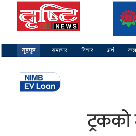
गृहपृष्ठ
समाचार
विचार
अर्थ
कल
ट्रकको 