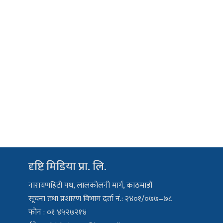
दृष्टि मिडिया प्रा. लि.
नारायणहिटी पथ, लालकोलनी मार्ग, काठमाडौं
सूचना तथा प्रशारण विभाग दर्ता नं.: २४०१/०७७–७८
फोन : ०१ ४५२७२१४