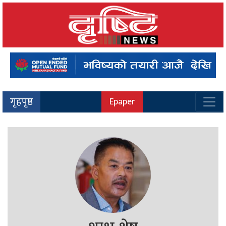
गृहपृष्ठ
Epaper