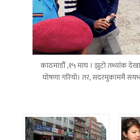
काठमाडौं ,१५ माघ । झुटो तथ्यांक देखाए
घोषणा गरियो। तर, सदरमुकाममै सयभ