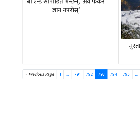
बी एन्ड सीपीडित भन्छन्, ‘अव फर्केर
जान नपरोस्’
मुस्
« Previous Page
1
…
791
792
793
794
795
...