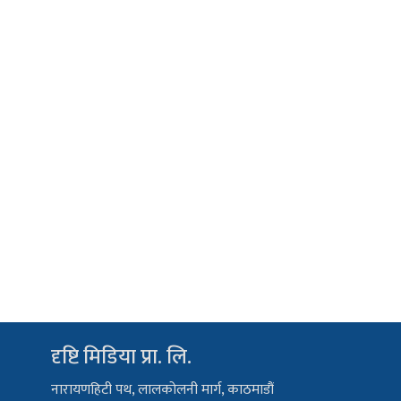
दृष्टि मिडिया प्रा. लि.
नारायणहिटी पथ, लालकोलनी मार्ग, काठमाडौं