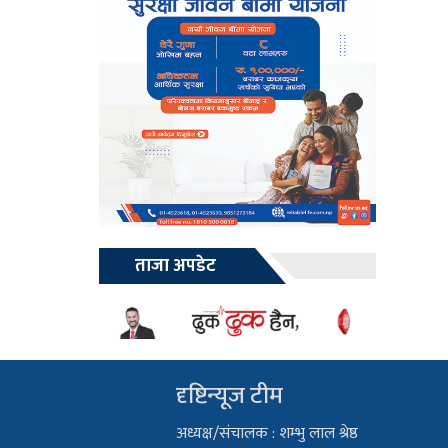
ताजा अपडेट
दृष्टिन्यूज टीम
अध्यक्ष/संचालक : शम्भु लाल श्रेष्ठ