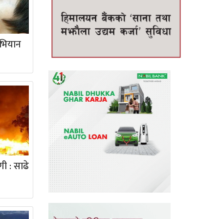
भियान
ी : साढे